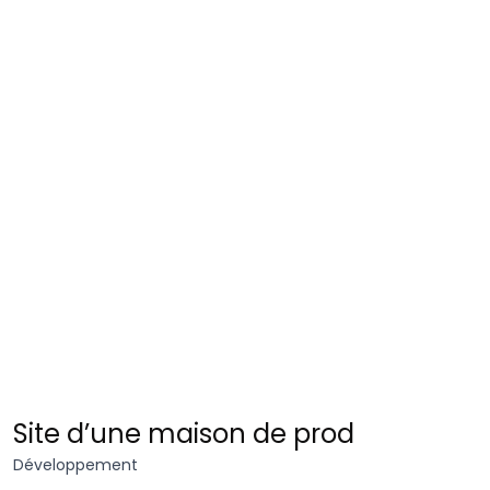
La
Site d’une maison de prod
Fabrique
Développement
de Mai