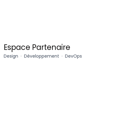
Foxie
Espace Partenaire
CMS
Design
Développement
DevOps