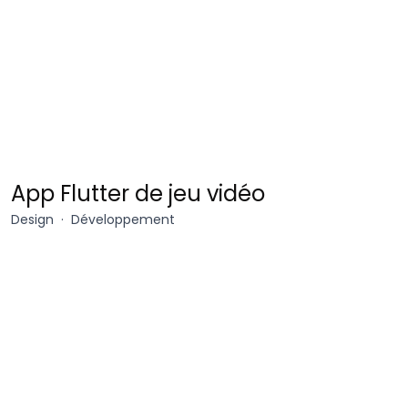
Netflix
App Flutter de jeu vidéo
x
Design
Développement
Karate
Sheep