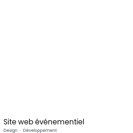
TEDx
Site web événementiel
Mines
Design
Développement