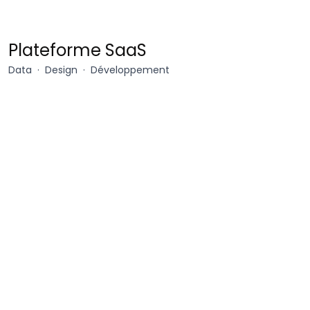
API
Plateforme SaaS
Siren
Data
Design
Développement